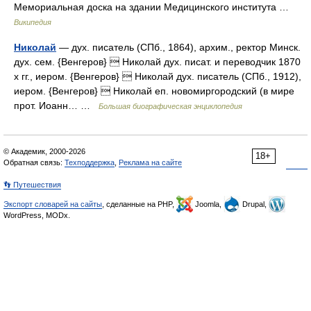
Мемориальная доска на здании Медицинского института …
Википедия
Николай
— дух. писатель (СПб., 1864), архим., ректор Минск.
дух. сем. {Венгеров}  Николай дух. писат. и переводчик 1870
х гг., иером. {Венгеров}  Николай дух. писатель (СПб., 1912),
иером. {Венгеров}  Николай еп. новомиргородский (в мире
прот. Иоанн… …
Большая биографическая энциклопедия
© Академик, 2000-2026
18+
Обратная связь:
Техподдержка
,
Реклама на сайте
👣 Путешествия
Экспорт словарей на сайты
, сделанные на PHP,
Joomla,
Drupal,
WordPress, MODx.